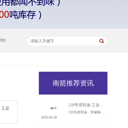
83
南箭推荐资讯
120号溶剂油 工业多面手的核心作用与广泛用途
，正是
120号溶剂油，常被称为橡胶溶剂油或白电油，是一种馏程范围在80℃至120℃之间的中沸点溶剂油。名亿知道，其主要由正庚烷、异庚烷等烷烃组成，具有挥发速度适中、溶解力强、硫含量低、毒性相对较小的特点，这使其在多个工业领域扮演着不可或缺的角色。120号溶剂油实物图其应用领域、核心作用与具体用途可归纳如下：橡......
2026-03-28