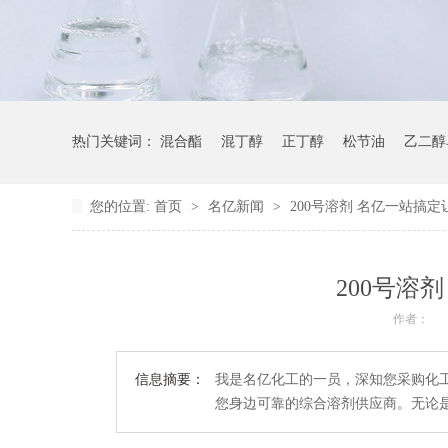
热门关键词：
混合酯
混丁醇
正丁醇
松节油
乙二醇
您的位置:
首页
>
名亿新闻
>
200号溶剂 名亿一站搞
200号溶
作者：
信息摘要：
我是名亿化工的一员，深知您采购化
您身边可靠的综合溶剂供应商。无论是