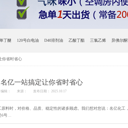
单丁醚
120号白电油
D40溶剂油
乙酸丁酯
三氯乙烯
异佛尔酮7
定让你省时省心
剂 名亿一站搞定让你省时省心
编辑：
来源：
发布日期： 2025.10.17
工原料时，对价格、品质、稳定性的诸多顾虑。我们想对您说：名亿化工
6号…