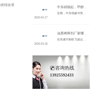
靠的综合溶
中东硝烟起，甲醇何去何从
近期，中东地缘冲突持续升级，全球能源市场的“心脏”地带再起波澜。名亿深深意识到，这场动荡，正深刻影响着远在万里之外的中国甲醇产业。甲醇实物图影响有多大？数据会说话：一、进口依赖：我国进口甲醇中，约大多数来自中东地区，其中伊朗一国就占中东甲醇总产能的60%。二、供应受阻：随着伊朗南帕尔斯气田遭袭、......
2026-03-27
油墨稀释剂厂家哪里有？广东名亿新材料就是专业生产厂家
在高速印刷机飞速运转的生产线上，油墨的精确调配决定了每一份成品的色彩饱和度、附着牢度与最终品质。油墨稀释剂，这个看似不起眼的辅料，实则是印刷品质的“幕后调节师”。当众多印刷、包装企业在为寻找性能稳定、匹配度高的稀释剂厂家而反复测试、耗费成本时，一家来自广东的专业生产商——名亿新材料，正以其深厚......
2026-03-26
咨询热线
13925592433