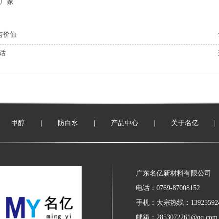
厂家
与价值
话
甲醇
|
防白水
|
产品中心
|
关于名亿
|
广东名亿新材料有限公司
电话：0769-87008152
手机：大宗热线：139255924
邮箱：2853072261@qq.com