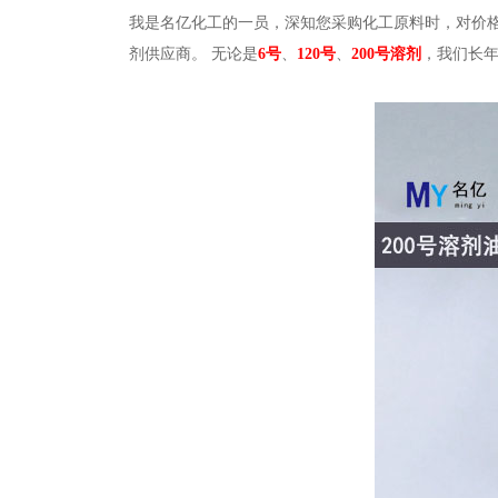
我是名亿化工的一员，深知您采购化工原料时，对价
剂供应商。 无论是
6号
、
120
号
、
200
号溶剂
，我们长