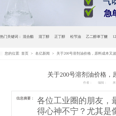
热门关键词：
混合酯
混丁醇
正丁醇
松节油
乙二醇单丁醚
1
您的位置:
首页
>
名亿新闻
>
关于200号溶剂油价格，原料成本又
关于200号溶剂油价格
作者：
编辑：
来
各位工业圈的朋友，
信息摘要：
得心神不宁？尤其是像