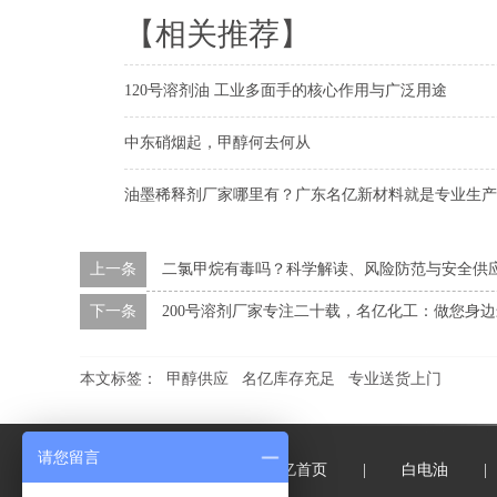
【相关推荐】
120号溶剂油 工业多面手的核心作用与广泛用途
中东硝烟起，甲醇何去何从
油墨稀释剂厂家哪里有？广东名亿新材料就是专业生产
上一条
二氯甲烷有毒吗？科学解读、风险防范与安全供
下一条
200号溶剂厂家专注二十载，名亿化工：做您身边
本文标签：
甲醇供应
名亿库存充足
专业送货上门
请您留言
名亿首页
|
白电油
|