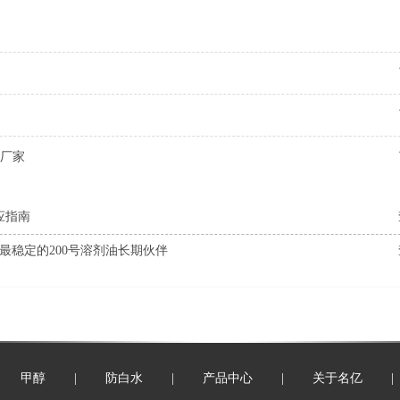
厂家
应指南
最稳定的200号溶剂油长期伙伴
甲醇
|
防白水
|
产品中心
|
关于名亿
|