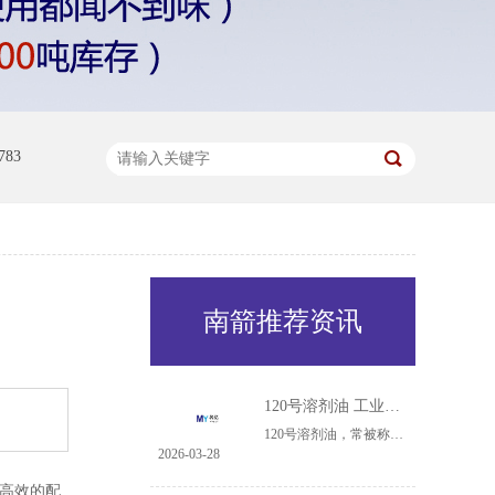
83
南箭推荐资讯
120号溶剂油 工业多面手的核心作用与广泛用途
120号溶剂油，常被称为橡胶溶剂油或白电油，是一种馏程范围在80℃至120℃之间的中沸点溶剂油。名亿知道，其主要由正庚烷、异庚烷等烷烃组成，具有挥发速度适中、溶解力强、硫含量低、毒性相对较小的特点，这使其在多个工业领域扮演着不可或缺的角色。120号溶剂油实物图其应用领域、核心作用与具体用途可归纳如下：橡......
2026-03-28
高效的配