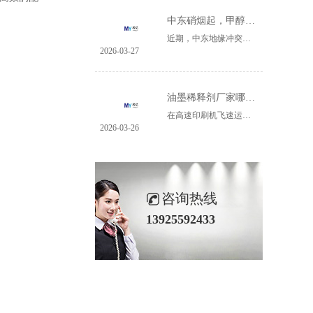
中东硝烟起，甲醇何去何从
近期，中东地缘冲突持续升级，全球能源市场的“心脏”地带再起波澜。名亿深深意识到，这场动荡，正深刻影响着远在万里之外的中国甲醇产业。甲醇实物图影响有多大？数据会说话：一、进口依赖：我国进口甲醇中，约大多数来自中东地区，其中伊朗一国就占中东甲醇总产能的60%。二、供应受阻：随着伊朗南帕尔斯气田遭袭、......
2026-03-27
油墨稀释剂厂家哪里有？广东名亿新材料就是专业生产厂家
在高速印刷机飞速运转的生产线上，油墨的精确调配决定了每一份成品的色彩饱和度、附着牢度与最终品质。油墨稀释剂，这个看似不起眼的辅料，实则是印刷品质的“幕后调节师”。当众多印刷、包装企业在为寻找性能稳定、匹配度高的稀释剂厂家而反复测试、耗费成本时，一家来自广东的专业生产商——名亿新材料，正以其深厚......
2026-03-26
咨询热线
13925592433