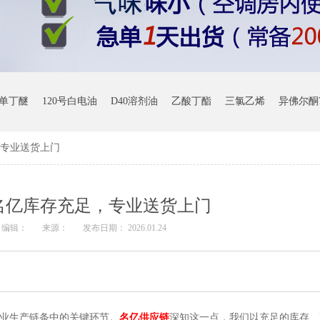
单丁醚
120号白电油
D40溶剂油
乙酸丁酯
三氯乙烯
异佛尔酮7
，专业送货上门
名亿库存充足，专业送货上门
编辑：
来源：
发布日期： 2026.01.24
业生产链条中的关键环节。
名亿供应链
深知这一点，我们以充足的库存、