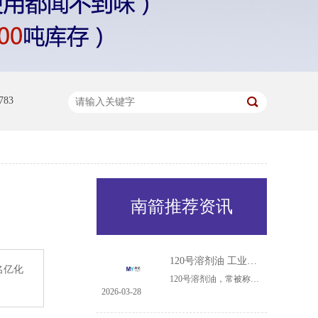
83
南箭推荐资讯
120号溶剂油 工业多面手的核心作用与广泛用途
名亿化
120号溶剂油，常被称为橡胶溶剂油或白电油，是一种馏程范围在80℃至120℃之间的中沸点溶剂油。名亿知道，其主要由正庚烷、异庚烷等烷烃组成，具有挥发速度适中、溶解力强、硫含量低、毒性相对较小的特点，这使其在多个工业领域扮演着不可或缺的角色。120号溶剂油实物图其应用领域、核心作用与具体用途可归纳如下：橡......
2026-03-28