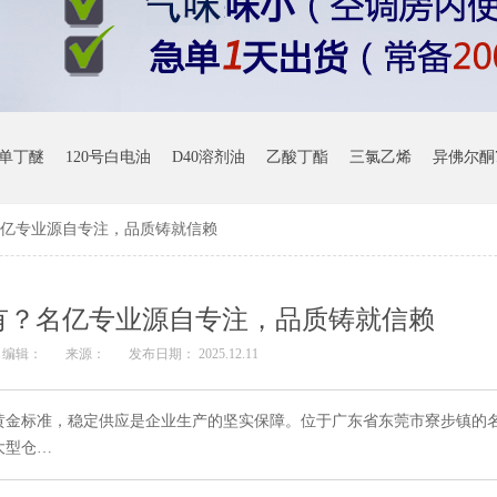
单丁醚
120号白电油
D40溶剂油
乙酸丁酯
三氯乙烯
异佛尔酮7
名亿专业源自专注，品质铸就信赖
有？名亿专业源自专注，品质铸就信赖
编辑：
来源：
发布日期： 2025.12.11
黄金标准，稳定供应是企业生产的坚实保障。位于广东省东莞市寮步镇的
大型仓…