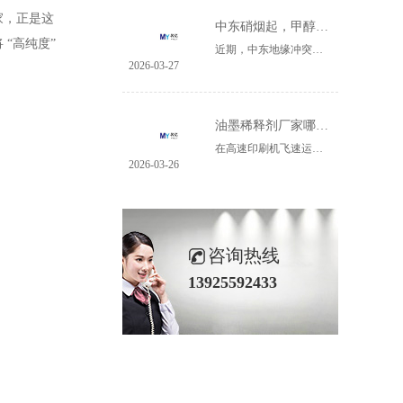
家，正是这
中东硝烟起，甲醇何去何从
将
“高纯度”
近期，中东地缘冲突持续升级，全球能源市场的“心脏”地带再起波澜。名亿深深意识到，这场动荡，正深刻影响着远在万里之外的中国甲醇产业。甲醇实物图影响有多大？数据会说话：一、进口依赖：我国进口甲醇中，约大多数来自中东地区，其中伊朗一国就占中东甲醇总产能的60%。二、供应受阻：随着伊朗南帕尔斯气田遭袭、......
2026-03-27
油墨稀释剂厂家哪里有？广东名亿新材料就是专业生产厂家
在高速印刷机飞速运转的生产线上，油墨的精确调配决定了每一份成品的色彩饱和度、附着牢度与最终品质。油墨稀释剂，这个看似不起眼的辅料，实则是印刷品质的“幕后调节师”。当众多印刷、包装企业在为寻找性能稳定、匹配度高的稀释剂厂家而反复测试、耗费成本时，一家来自广东的专业生产商——名亿新材料，正以其深厚......
2026-03-26
咨询热线
13925592433