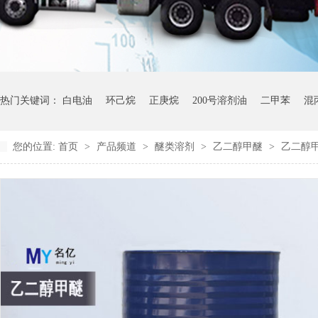
热门关键词：
白电油
环己烷
正庚烷
200号溶剂油
二甲苯
混
您的位置:
首页
>
产品频道
>
醚类溶剂
>
乙二醇甲醚
>
乙二醇