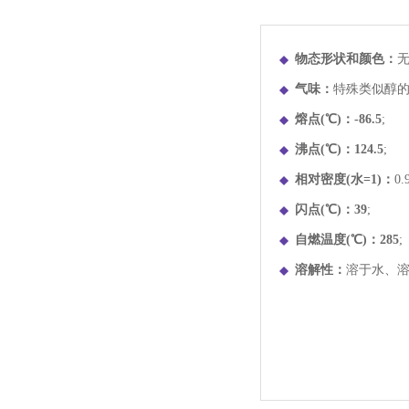
物态形状和颜色：
气味：
特殊类似醇
熔点(℃)：-86.5
;
沸点(℃)：124.5
;
相对密度(水=1)：
0.
闪点(℃)：39
;
自燃温度(℃)：285
;
溶解性：
溶于水、