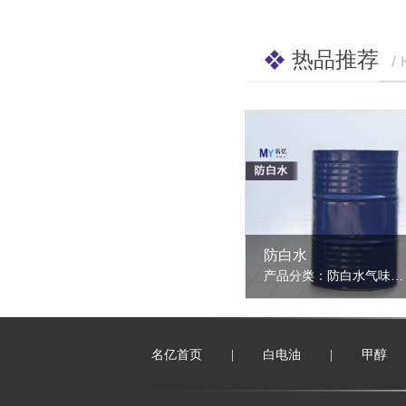
热品推荐
/
防白水
产品分类：防白水气味：有具微甜醚香气味物态外观：澄清无色透明液体密度：0.9075纯度：≥99%包装：185KG/桶超过100家客户长期合作超过8年，免费拿样热线：13925592433同行中引领高品质：99.9%纯度
名亿首页
|
白电油
|
甲醇