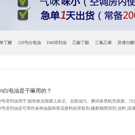
单丁醚
120号白电油
D40溶剂油
乙酸丁酯
三氯乙烯
异佛尔酮7
20白电油是干嘛用的？
20号溶剂油用于:能有效去除膜上灰尘、去除油污、擦拭各类机壳表面、
20号溶剂油还可用作各种油脂和香花香料的萃取剂,橡胶糊用溶剂,涂料,清