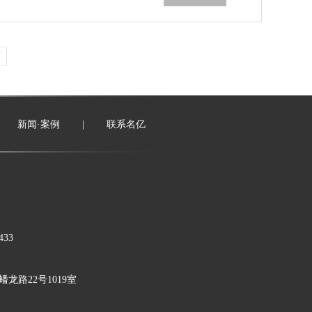
页
新闻·案例
|
联系名亿
33
龙路22号1019室