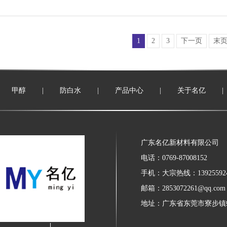
1
2
3
下一页
末
甲醇
|
防白水
|
产品中心
|
关于名亿
|
广东名亿新材料有限公司
电话：0769-87008152
手机：大宗热线：139255924
邮箱：2853072261@qq.com
地址：广东省东莞市寮步镇蟠