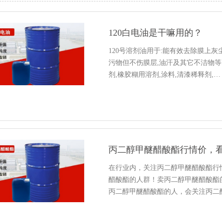
120白电油是干嘛用的？
120号溶剂油用于:能有效去除膜上
污物但不伤膜层,油汗及其它不洁物等
剂,橡胶糊用溶剂,涂料,清漆稀释剂,…
丙二醇甲醚醋酸酯行情价，看
在行业内，关注丙二醇甲醚醋酸酯行
醋酸酯的人群！卖丙二醇甲醚醋酸酯
丙二醇甲醚醋酸酯的人，会关注丙二