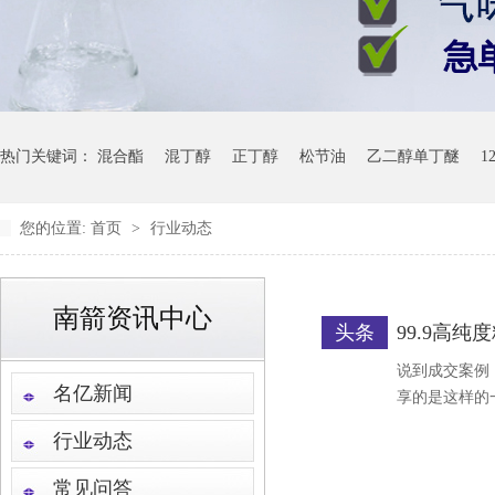
热门关键词：
混合酯
混丁醇
正丁醇
松节油
乙二醇单丁醚
1
您的位置:
首页
>
行业动态
南箭资讯中心
头条
99.9高
说到成交案例
名亿新闻
享的是这样的
行业动态
常见问答