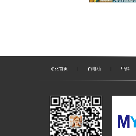
名亿首页
|
白电油
|
甲醇