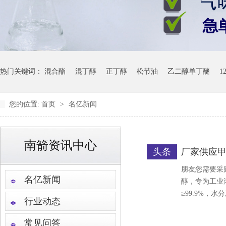
热门关键词：
混合酯
混丁醇
正丁醇
松节油
乙二醇单丁醚
1
您的位置:
首页
>
名亿新闻
南箭资讯中心
头条
厂家供应甲
朋友您需要采
名亿新闻
醇，专为工业
≥99.9%，
行业动态
常见问答