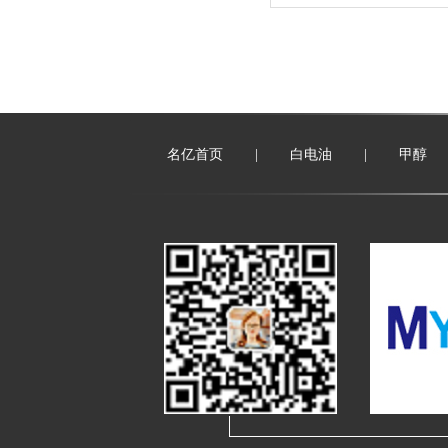
名亿首页
|
白电油
|
甲醇