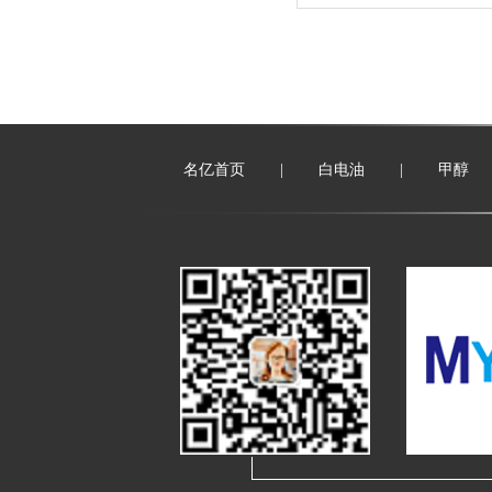
名亿首页
|
白电油
|
甲醇