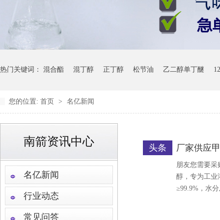
热门关键词：
混合酯
混丁醇
正丁醇
松节油
乙二醇单丁醚
1
您的位置:
首页
>
名亿新闻
南箭资讯中心
头条
厂家供应甲
朋友您需要采
名亿新闻
醇，专为工业
≥99.9%，
行业动态
常见问答