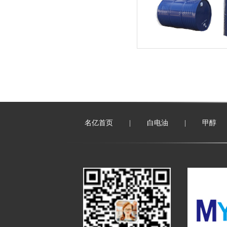
名亿首页
|
白电油
|
甲醇