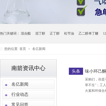
热门关键词：
混合酯
混丁醇
正丁醇
松节油
乙二醇单丁醚
1
您的位置:
首页
>
名亿新闻
南箭资讯中心
头条
味小环己酮
采购们，你是
名亿新闻
草不生”；工
火索和环保合
行业动态
常见问答