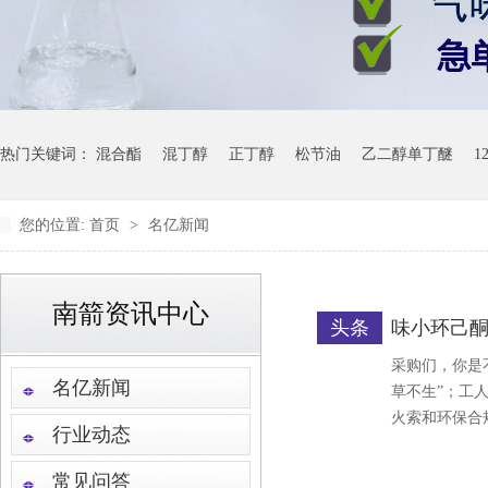
热门关键词：
混合酯
混丁醇
正丁醇
松节油
乙二醇单丁醚
1
您的位置:
首页
>
名亿新闻
南箭资讯中心
头条
味小环己酮
采购们，你是
名亿新闻
草不生”；工
火索和环保合
行业动态
常见问答