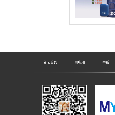
名亿首页
|
白电油
|
甲醇