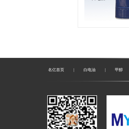
名亿首页
|
白电油
|
甲醇