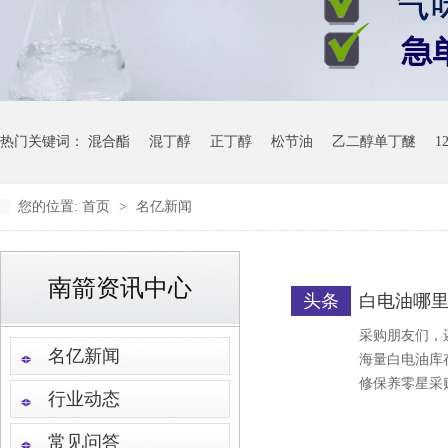
热门关键词：
混合酯
混丁醇
正丁醇
松节油
乙二醇单丁醚
1
您的位置:
首页
>
名亿新闻
南箭资讯中心
头条
白电油哪
采购朋友们，
名亿新闻
海量白电油库
修保养零星采
行业动态
常见问答